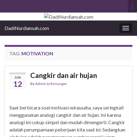
To
se
f
DadiNurdiansah.com
Togg
navig
TAG:
MOTIVATION
Cangkir dan air hujan
JUN
12
By
Admin
in
Renungan
Saat berbicara soal motivasi wirausaha, saya seringkali
menggunakan analogi cangkir dan air hujan. Ini karena
analogi ini cukup simpel dan mudah dimengerti. Cangkir
adalah perumpamaan pekerjaan kita saat ini. Sedangkan
air hujan adalah perumpamaan sumber rezeki yang