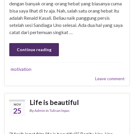
dengan banyak orang-orang hebat yang biasanya cuma
bisa saya lihat di tv aja. Nah, salah satu orang hebat itu
adalah Renald Kasali. Beliau naik panggung persis
setelah sesi Sandiaga Uno selesai. Ada dua hal yang saya
catat dari pertemuan singkat …
Continue reading
motivation
Leave comment
Life is beautiful
NOV
25
By
Admin
in
Tulisan lepas
“Masih ingat film life is beautiful?” Begitu kira-kira