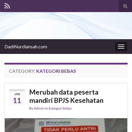
Tog
sear
for
DadiNurdiansah.com
Togg
navig
CATEGORY:
KATEGORI BEBAS
Merubah data peserta
JAN
11
mandiri BPJS Kesehatan
By
Admin
in
Kategori bebas