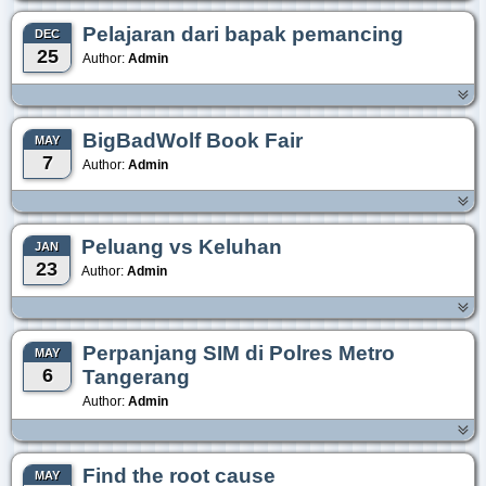
Pelajaran dari bapak pemancing
DEC
25
Author:
Admin
BigBadWolf Book Fair
MAY
7
Author:
Admin
Peluang vs Keluhan
JAN
23
Author:
Admin
Perpanjang SIM di Polres Metro
MAY
6
Tangerang
Author:
Admin
Find the root cause
MAY