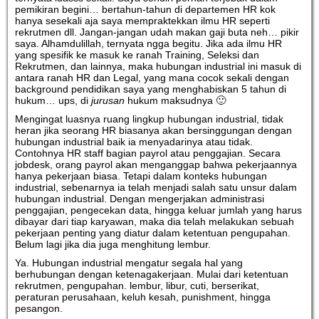
pemikiran begini… bertahun-tahun di departemen HR kok
hanya sesekali aja saya mempraktekkan ilmu HR seperti
rekrutmen dll. Jangan-jangan udah makan gaji buta neh… pikir
saya. Alhamdulillah, ternyata ngga begitu. Jika ada ilmu HR
yang spesifik ke masuk ke ranah Training, Seleksi dan
Rekrutmen, dan lainnya, maka hubungan industrial ini masuk di
antara ranah HR dan Legal, yang mana cocok sekali dengan
background pendidikan saya yang menghabiskan 5 tahun di
hukum… ups, di
jurusan
hukum maksudnya 🙂
Mengingat luasnya ruang lingkup hubungan industrial, tidak
heran jika seorang HR biasanya akan bersinggungan dengan
hubungan industrial baik ia menyadarinya atau tidak.
Contohnya HR staff bagian payrol atau penggajian. Secara
jobdesk, orang payrol akan menganggap bahwa pekerjaannya
hanya pekerjaan biasa. Tetapi dalam konteks hubungan
industrial, sebenarnya ia telah menjadi salah satu unsur dalam
hubungan industrial. Dengan mengerjakan administrasi
penggajian, pengecekan data, hingga keluar jumlah yang harus
dibayar dari tiap karyawan, maka dia telah melakukan sebuah
pekerjaan penting yang diatur dalam ketentuan pengupahan.
Belum lagi jika dia juga menghitung lembur.
Ya. Hubungan industrial mengatur segala hal yang
berhubungan dengan ketenagakerjaan. Mulai dari ketentuan
rekrutmen, pengupahan. lembur, libur, cuti, berserikat,
peraturan perusahaan, keluh kesah, punishment, hingga
pesangon.