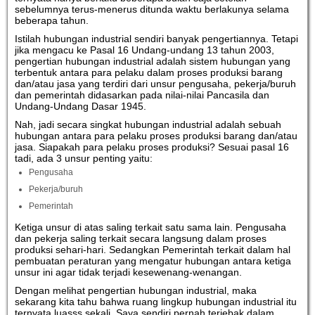
sebelumnya terus-menerus ditunda waktu berlakunya selama
beberapa tahun.
Istilah hubungan industrial sendiri banyak pengertiannya. Tetapi
jika mengacu ke Pasal 16 Undang-undang 13 tahun 2003,
pengertian hubungan industrial adalah sistem hubungan yang
terbentuk antara para pelaku dalam proses produksi barang
dan/atau jasa yang terdiri dari unsur pengusaha, pekerja/buruh
dan pemerintah didasarkan pada nilai-nilai Pancasila dan
Undang-Undang Dasar 1945.
Nah, jadi secara singkat hubungan industrial adalah sebuah
hubungan antara para pelaku proses produksi barang dan/atau
jasa. Siapakah para pelaku proses produksi? Sesuai pasal 16
tadi, ada 3 unsur penting yaitu:
Pengusaha
Pekerja/buruh
Pemerintah
Ketiga unsur di atas saling terkait satu sama lain. Pengusaha
dan pekerja saling terkait secara langsung dalam proses
produksi sehari-hari. Sedangkan Pemerintah terkait dalam hal
pembuatan peraturan yang mengatur hubungan antara ketiga
unsur ini agar tidak terjadi kesewenang-wenangan.
Dengan melihat pengertian hubungan industrial, maka
sekarang kita tahu bahwa ruang lingkup hubungan industrial itu
ternyata luasss sekali. Saya sendiri pernah terjebak dalam